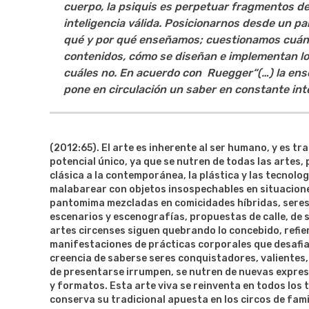
cuerpo, la psiquis es perpetuar fragmentos de 
inteligencia válida. Posicionarnos desde un pa
qué y por qué enseñamos; cuestionamos cuánt
contenidos, cómo se diseñan e implementan lo
cuáles no. En acuerdo con Ruegger
“(…) la en
pone en circulación un saber en constante int
(2012:65). El arte es inherente al ser humano, y es tr
potencial único, ya que se nutren de todas las artes,
clásica a la contemporánea, la plástica y las tecnol
malabarear con objetos insospechables en situaciones
pantomima mezcladas en comicidades híbridas, seres 
escenarios y escenografías, propuestas de calle, de 
artes circenses siguen quebrando lo concebido, refie
manifestaciones de prácticas corporales que desafiab
creencia de saberse seres conquistadores, valientes, d
de presentarse irrumpen, se nutren de nuevas expres
y formatos. Esta arte viva se reinventa en todos lo
conserva su tradicional apuesta en los circos de fam