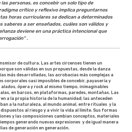
las personas, es concebir un solo tipo de
radigma crítico y reflexivo implica preguntarnos
as horas curriculares se dedican a determinados
s saberes a ser enseñados, cuáles son válidos y
señanza deviene en una práctica intencional que
errogación”
.
ansmisor de cultura. Las artes circenses tienen un
 porque son válidas en sus propuestas, desde la danza
ogías más desarrolladas, las acrobacias más complejas a
 corporales casi imposibles de concebir, payasería y
alados, ópera y rock al mismo tiempo, inimaginables
salas, en barcos, en plataformas, paredes, montañas. Las
ren a la propia historia de la humanidad; las anteceden
an a la naturaleza, al mundo animal, entre rituales y la
ispuestos al riesgo y a vivir la vida al límite. Sus formas
iones y las composiciones cambian conceptos, materiales
s tiempos generando nuevas expresiones y de igual manera
ilias de generación en generación.