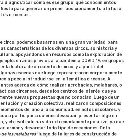
ra diagnosticar cómo es ese grupo, qué conocimientos
ifiesta para generar un primer posicionamiento a la hora
tes circenses.
de circo, podemos basarnos en una gran variedad para
as características de los diversos circos, su historia y
 cultura, apoyándonos en recursos como la exploración de
ejemplo, en años previos a la pandemia COVID 19, en grupos
r la lectura de un cuento de circo, y a partir del
e algunas escenas que luego representaron corporalmente
co a poco a introducirse en la temática circense. A
ogantes acerca de cómo realizar acrobacias, malabares, o
ácticas circenses, desde los centros de interés que ya
iormente nuevas propuestas que no conocían. Luego de un
mentación y creación colectiva, realizaron composiciones
momentos del año a la comunidad, en actos escolares, y
ado a participar a quienes deseaban presentar algo en
sma, y el resultado ha sido extremadamente positivo, ya que
ar, armar y desarmar todo tipo de creaciones. De la
 de los malabares”
luego de talleres de construcción de