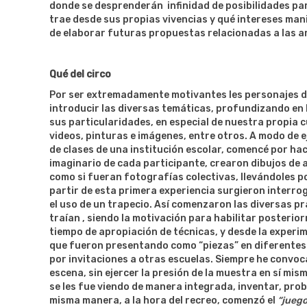
donde se desprenderán infinidad de posibilidades pa
trae desde sus propias vivencias y qué intereses man
de elaborar futuras propuestas relacionadas a las ar
Qué del circo
Por ser extremadamente motivantes les personajes 
introducir las diversas temáticas, profundizando en l
sus particularidades, en especial de nuestra propia
videos, pinturas e imágenes, entre otros. A modo de 
de clases de una institución escolar, comencé por hace
imaginario de cada participante, crearon dibujos d
como si fueran fotografías colectivas, llevándoles po
partir de esta primera experiencia surgieron interr
el uso de un trapecio. Así comenzaron las diversas pr
traían , siendo la motivación para habilitar poster
tiempo de apropiación de técnicas, y desde la experi
que fueron presentando como “piezas” en diferentes 
por invitaciones a otras escuelas. Siempre he convoc
escena, sin ejercer la presión de la muestra en sí mi
se les fue viendo de manera integrada, inventar, prob
misma manera, a la hora del recreo, comenzó el
“juego