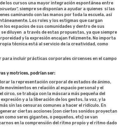
al de los cursos una mayor integración espontánea entre
piruetas”
, siempre se disponían a ayudar a quienes sí las
venes caminando con las manos por toda la escuela, así
ntáneamente. Los roles y los estigmas que cargan
 en los espacios de sus comunidades y dentro de sus
a se diluyen a través de estas propuestas, ya que siempre
orporeidad y la expresión encajan felizmente. No importa
pia técnica está al servicio de la creatividad, como
para incluir prácticas corporales circenses en el campo
as y motrices, podrían ser:
plorar la representación corporal de estados de ánimo,
de movimientos en relación al espacio personal y el
el circo, se trabaja con la máscara más pequeña del
 expresión y a la liberación de los gestos, la voz, y la
más sin las censuras comunes a hacer el ridículo. En
 generar ciertas acciones (con ciertos sonidos proyectan
nan como seres gigantes, o pequeños, etc) se van
rnos en la comprensión del ritmo propio y el ritmo dado