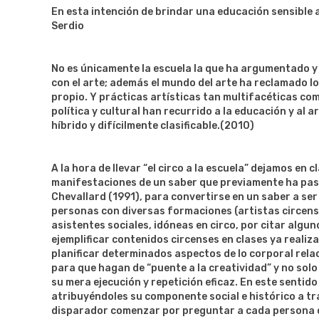
En esta intención de brindar una educación sensible a
Serdio
No es únicamente la escuela la que ha argumentado y 
con el arte; además el mundo del arte ha reclamado 
propio. Y prácticas artísticas tan multifacéticas co
política y cultural han recurrido a la educación y al 
híbrido y difícilmente clasificable.(2010)
A la hora de llevar “el circo a la escuela” dejamos en 
manifestaciones de un saber que previamente ha pas
Chevallard (1991), para convertirse en un saber a se
personas con diversas formaciones (artistas circens
asistentes sociales, idóneas en circo, por citar alg
ejemplificar contenidos circenses en clases ya real
planificar determinados aspectos de lo corporal rel
para que hagan de “puente a la creatividad” y no sol
su mera ejecución y repetición eficaz. En este sentid
atribuyéndoles su componente social e histórico a tr
disparador comenzar por preguntar a cada persona q