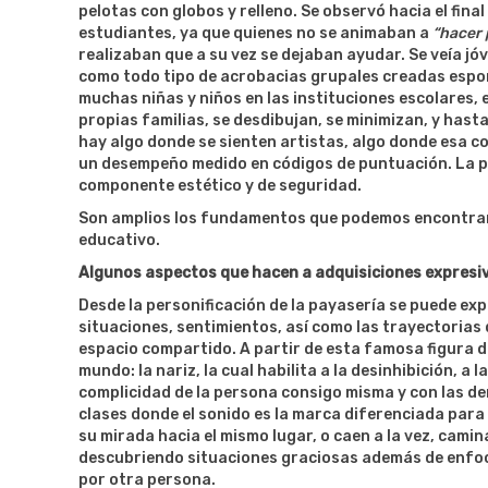
pelotas con globos y relleno. Se observó hacia el fin
estudiantes, ya que quienes no se animaban a
“hacer 
realizaban que a su vez se dejaban ayudar. Se veía jó
como todo tipo de acrobacias grupales creadas espo
muchas niñas y niños en las instituciones escolares,
propias familias, se desdibujan, se minimizan, y hast
hay algo donde se sienten artistas, algo donde esa c
un desempeño medido en códigos de puntuación. La pro
componente estético y de seguridad.
Son amplios los fundamentos que podemos encontrar 
educativo.
Algunos aspectos que hacen a adquisiciones expresiv
Desde la personificación de la payasería se puede ex
situaciones, sentimientos, así como las trayectorias 
espacio compartido. A partir de esta famosa figura d
mundo: la nariz, la cual habilita a la desinhibición, a la
complicidad de la persona consigo misma y con las de
clases donde el sonido es la marca diferenciada para
su mirada hacia el mismo lugar, o caen a la vez, cami
descubriendo situaciones graciosas además de enfoca
por otra persona.