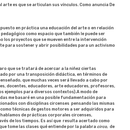
l arte es que se articulan sus vínculos. Como anuncia De
puesto en práctica una educación del arte o en relación
lo pedagógico como espacio que también le puede ser
mo los proyectos que se mueven entre la intervención
arte para sostener y abrir posibilidades para un activismo
claro que se tratará de acercar a la niñez ciertas
ado por una transposición didáctica, en términos de
r enseñado, que muchas veces será llevado a cabo por
es, docentes, educadores, arte educadores, profesores,
unos ejemplos para diversos contextos).A modo de
izadas me basaré en una posible fundamentación para
acionados con disciplinas circenses pensando las mismas
o como técnicas de gestos motores a ser adquiridos para
o hablamos de prácticas corporales circenses,
avés de los tiempos. Es así que resulta acertado como
ue tome las clases qué entiende por la palabra
circo
, de