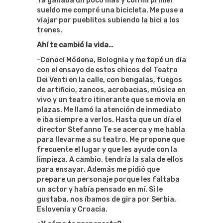
Ya ganaba un poco más y con mi primer
sueldo me compré una bicicleta. Me puse a
viajar por pueblitos subiendo la bici a los
trenes.
Ahí te cambió la vida…
-Conocí Módena, Bolognia y me topé un día
con el ensayo de estos chicos del Teatro
Dei Venti en la calle, con bengalas, fuegos
de artificio, zancos, acrobacias, música en
vivo y un teatro itinerante que se movía en
plazas. Me llamó la atención de inmediato
e iba siempre a verlos. Hasta que un día el
director Stefanno Te se acerca y me habla
para llevarme a su teatro. Me propone que
frecuente el lugar y que les ayude con la
limpieza. A cambio, tendría la sala de ellos
para ensayar. Además me pidió que
prepare un personaje porque les faltaba
un actor y había pensado en mí. Si le
gustaba, nos íbamos de gira por Serbia,
Eslovenia y Croacia.