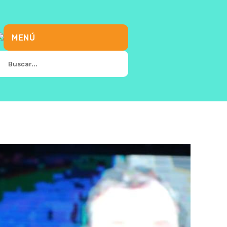
MENÚ
Search
for: